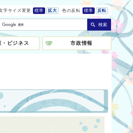
文字サイズ変更
標準
拡大
色の反転
標準
反転
検索
業・ビジネス
市政情報