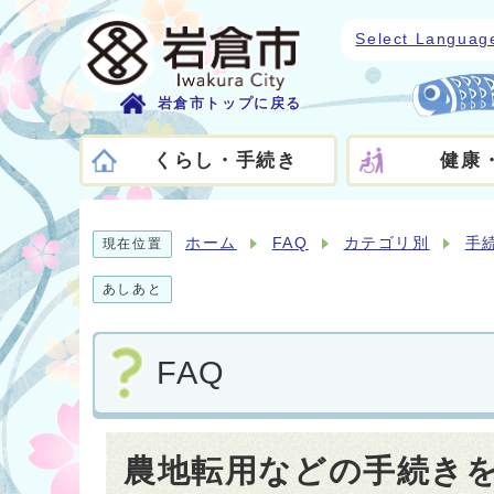
Select Languag
岩倉市トップに戻る
くらし・手続き
健康
ホーム
FAQ
カテゴリ別
手
現在位置
あしあと
FAQ
農地転用などの手続き