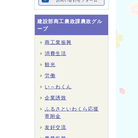
お問い合わせフォーム
建設部商工農政課農政グル
ープ
商工業振興
消費生活
観光
労働
い～わくん
企業誘致
ふるさといわくら応援
寄附金
友好交流