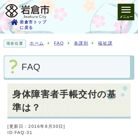
メニュー
岩倉市トップ
に戻る
ホーム
FAQ
各課別
福祉課
現在位置
FAQ
身体障害者手帳交付の基
準は？
[更新日：
2016年8月30日
]
ID:FAQ-31