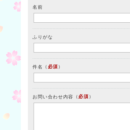
名前
ふりがな
（
必須
）
件名
（
必須
）
お問い合わせ内容