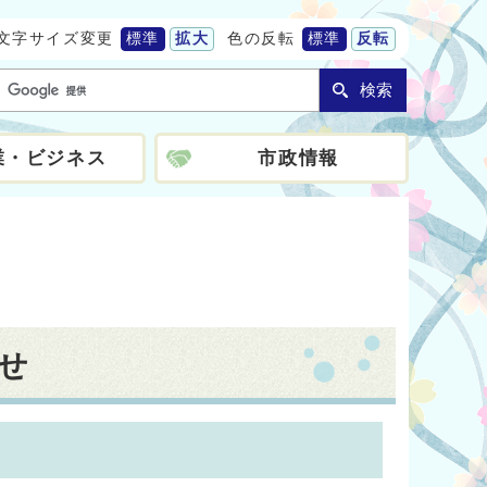
文字サイズ変更
標準
拡大
色の反転
標準
反転
検索
業・ビジネス
市政情報
せ