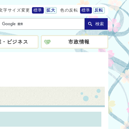
文字サイズ変更
標準
拡大
色の反転
標準
反転
検索
業・ビジネス
市政情報