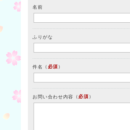
名前
ふりがな
（
必須
）
件名
（
必須
）
お問い合わせ内容