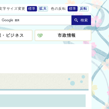
文字サイズ変更
標準
拡大
色の反転
標準
反転
検索
業・ビジネス
市政情報