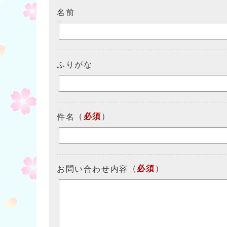
名前
ふりがな
（
必須
）
件名
（
必須
）
お問い合わせ内容