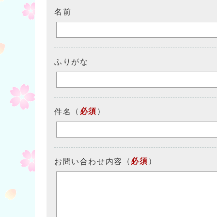
名前
ふりがな
（
必須
）
件名
（
必須
）
お問い合わせ内容