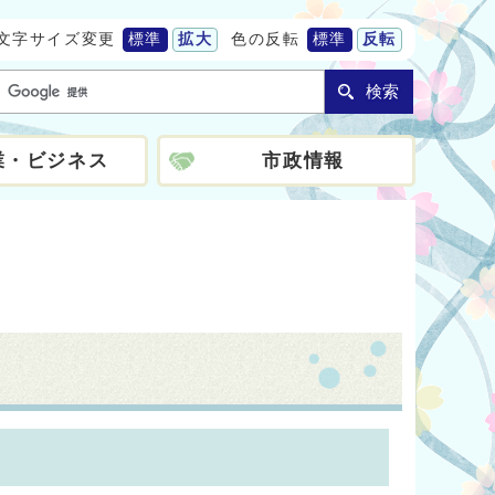
文字サイズ変更
標準
拡大
色の反転
標準
反転
検索
業・ビジネス
市政情報