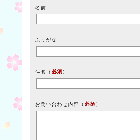
名前
ふりがな
（
必須
）
件名
（
必須
）
お問い合わせ内容