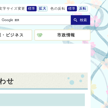
文字サイズ変更
標準
拡大
色の反転
標準
反転
検索
業・ビジネス
市政情報
わせ