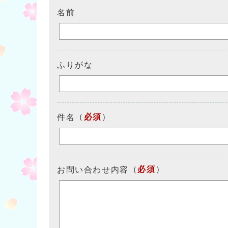
名前
ふりがな
（
必須
）
件名
（
必須
）
お問い合わせ内容