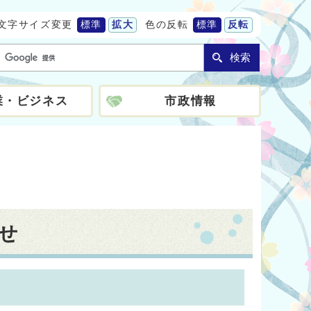
文字サイズ変更
標準
拡大
色の反転
標準
反転
検索
業・ビジネス
市政情報
せ