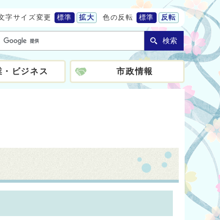
文字サイズ変更
標準
拡大
色の反転
標準
反転
検索
業・ビジネス
市政情報