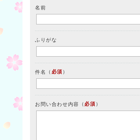
名前
ふりがな
（
必須
）
件名
（
必須
）
お問い合わせ内容