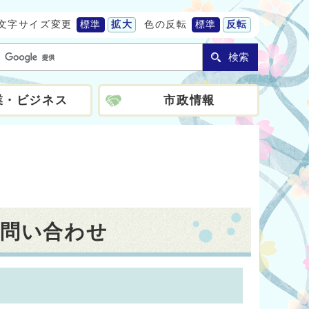
文字サイズ変更
標準
拡大
色の反転
標準
反転
検索
業・ビジネス
市政情報
お問い合わせ