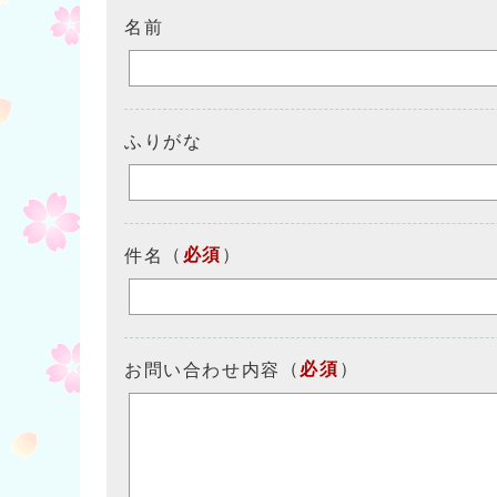
名前
ふりがな
（
必須
）
件名
（
必須
）
お問い合わせ内容