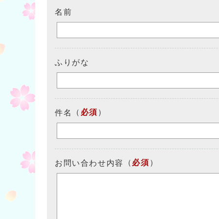
名前
ふりがな
（
必須
）
件名
（
必須
）
お問い合わせ内容