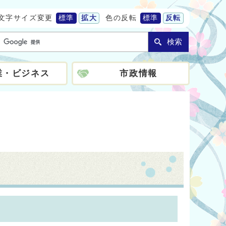
文字サイズ変更
標準
拡大
色の反転
標準
反転
検索
業・ビジネス
市政情報