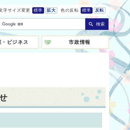
文字サイズ変更
標準
拡大
色の反転
標準
反転
検索
業・ビジネス
市政情報
せ