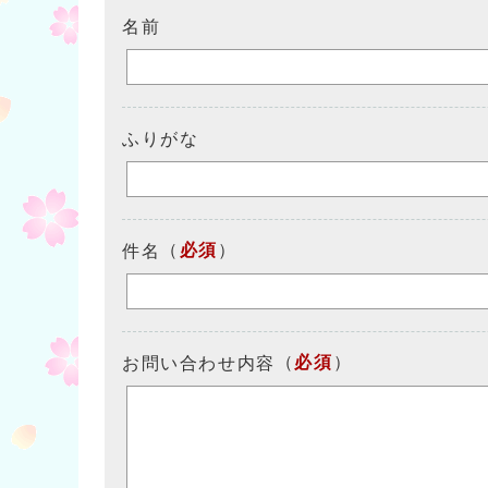
名前
ふりがな
（
必須
）
件名
（
必須
）
お問い合わせ内容