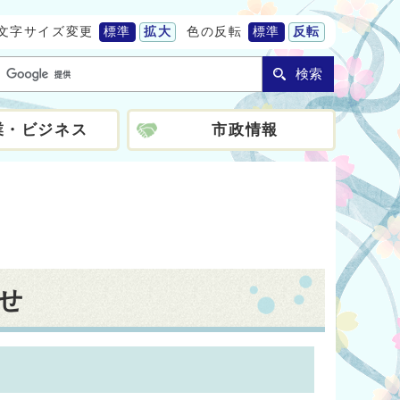
文字サイズ変更
標準
拡大
色の反転
標準
反転
検索
業・ビジネス
市政情報
せ