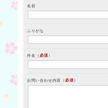
名前
ふりがな
（
必須
）
件名
（
必須
）
お問い合わせ内容