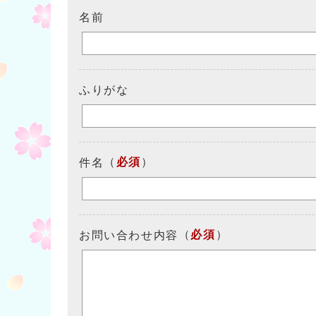
名前
ふりがな
（
必須
）
件名
（
必須
）
お問い合わせ内容