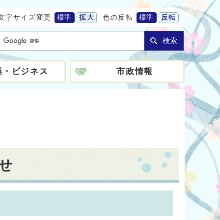
文字サイズ変更
標準
拡大
色の反転
標準
反転
検索
業・ビジネス
市政情報
せ