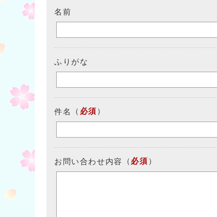
名前
ふりがな
（
必須
）
件名
（
必須
）
お問い合わせ内容