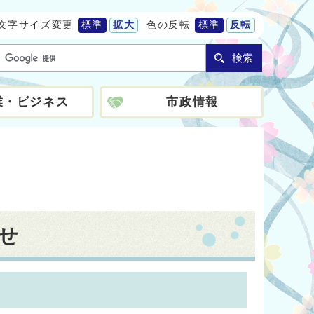
文字サイズ変更
標準
拡大
色の反転
標準
反転
検索
業・ビジネス
市政情報
せ