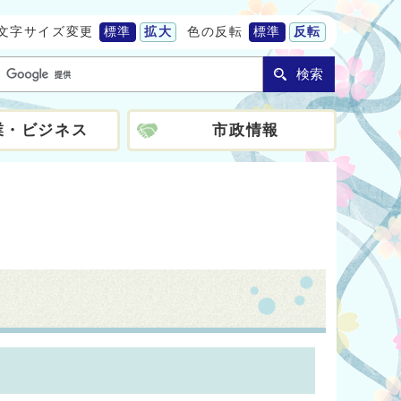
文字サイズ変更
標準
拡大
色の反転
標準
反転
検索
業・ビジネス
市政情報