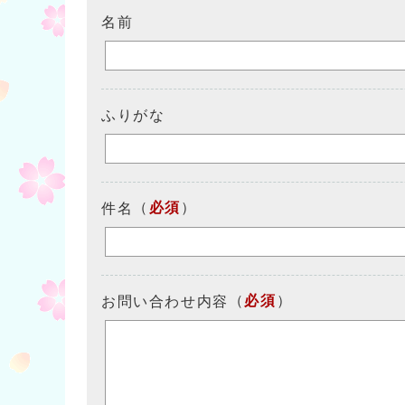
名前
ふりがな
（
必須
）
件名
（
必須
）
お問い合わせ内容