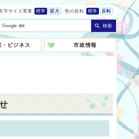
文字サイズ変更
標準
拡大
色の反転
標準
反転
検索
業・ビジネス
市政情報
せ