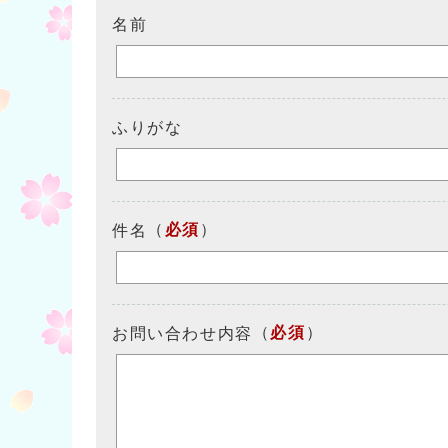
名前
ふりがな
（
必須
）
件名
（
必須
）
お問い合わせ内容