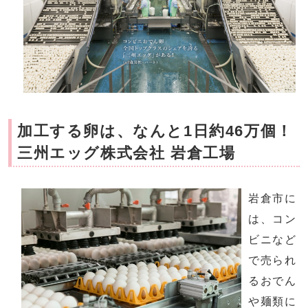
加工する卵は、なんと1日約46万個！
三州エッグ株式会社 岩倉工場
岩倉市に
は、コン
ビニなど
で売られ
るおでん
や麺類に