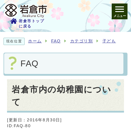
メニュー
岩倉市トップ
に戻る
ホーム
FAQ
カテゴリ別
子ども
現在位置
FAQ
岩倉市内の幼稚園につい
て
[更新日：
2016年8月30日
]
ID:FAQ-80