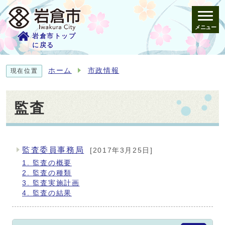
メニュー
岩倉市トップ
に戻る
ホーム
市政情報
現在位置
監査
監査委員事務局
[2017年3月25日]
メインメニュー
1. 監査の概要
2. 監査の種類
3. 監査実施計画
4. 監査の結果