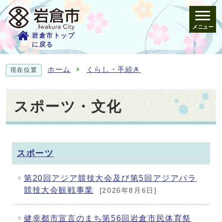
メニュー
岩倉市トップ
に戻る
ホーム
くらし・手続き
現在位置
スポーツ・文化
メインメニュー
スポーツ
第20回アジア競技大会及び第5回アジアパラ
競技大会観戦事業
[2026年8月6日]
健幸都市宣言のまち第56回岩倉市民体育祭