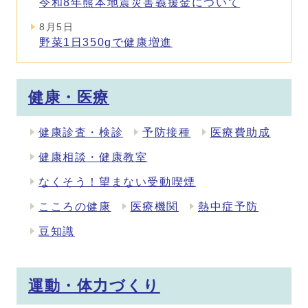
令和8年熊本地震災害義援金について
8月5日
野菜1日350gで健康増進
メインメニュー
健康・医療
健康診査・検診
予防接種
医療費助成
健康相談・健康教室
なくそう！望まない受動喫煙
こころの健康
医療機関
熱中症予防
豆知識
運動・体力づくり