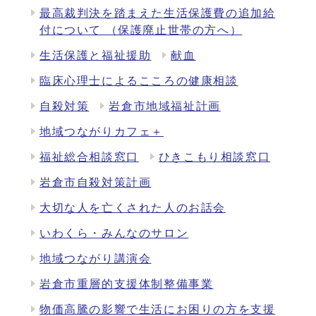
最高裁判決を踏まえた生活保護費の追加給
付について （保護廃止世帯の方へ）
生活保護と福祉援助
献血
臨床心理士によるこころの健康相談
自殺対策
岩倉市地域福祉計画
地域つながりカフェ＋
福祉総合相談窓口
ひきこもり相談窓口
岩倉市自殺対策計画
大切な人を亡くされた人のお話会
いわくら・みんなのサロン
地域つながり講演会
岩倉市重層的支援体制整備事業
物価高騰の影響で生活にお困りの方を支援