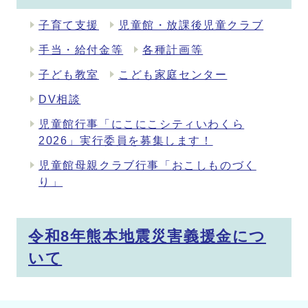
子育て支援
児童館・放課後児童クラブ
手当・給付金等
各種計画等
子ども教室
こども家庭センター
DV相談
児童館行事「にこにこシティいわくら
2026」実行委員を募集します！
児童館母親クラブ行事「おこしものづく
り」
令和8年熊本地震災害義援金につ
いて