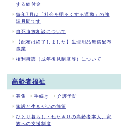
する給付金
毎年7月は「社会を明るくする運動」の強
調月間です
自死遺族相談について
【配布は終了しました】生理用品無償配布
事業
権利擁護（成年後見制度等）について
高齢者福祉
募集
手続き
介護予防
施設と生きがいの施策
ひとり暮らし・ねたきりの高齢者本人、家
族への支援制度