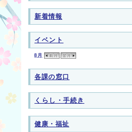
新着情報
イベント
8月
前月
翌月
各課の窓口
くらし・手続き
健康・福祉