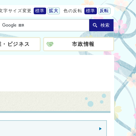
文字サイズ変更
標準
拡大
色の反転
標準
反転
検索
業・ビジネス
市政情報