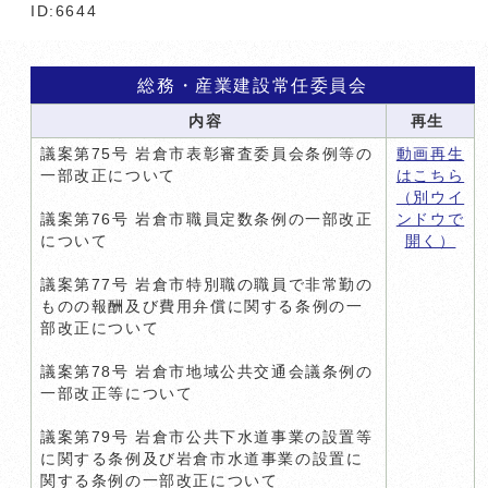
ID:6644
総務・産業建設常任委員会
内容
再生
議案第75号 岩倉市表彰審査委員会条例等の
動画再生
一部改正について
はこちら
（別ウイ
議案第76号 岩倉市職員定数条例の一部改正
ンドウで
について
開く）
議案第77号 岩倉市特別職の職員で非常勤の
ものの報酬及び費用弁償に関する条例の一
部改正について
議案第78号 岩倉市地域公共交通会議条例の
一部改正等について
議案第79号 岩倉市公共下水道事業の設置等
に関する条例及び岩倉市水道事業の設置に
関する条例の一部改正について