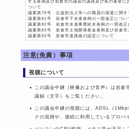
する条例及び岩倉市の議会の議員及び長の選挙に
ついて
議案第79号 公益的法人等への職員の派遣に関す
議案第81号 岩倉市下水道条例の一部改正につい
議案第82号 岩倉市水道事業給水条例の一部改正
議案第83号 岩倉市土地開発基金条例及び岩倉
議案第93号 岩倉市道路線の認定について
注意(免責）事項
視聴について
この議会中継（映像および音声）は岩倉
議録（文字）をご覧ください。
この議会中継の視聴には、ADSL（1M
クの混雑や、接続に利用しているプロバ
パソコンのCPU性能、メモリ等が不足