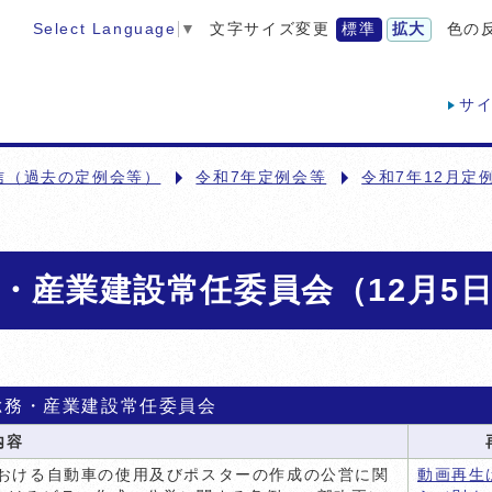
Select Language
▼
文字サイズ変更
標準
拡大
色の
サ
信（過去の定例会等）
令和7年定例会等
令和7年12月定
務・産業建設常任委員会（12月5
総務・産業建設常任委員会
内容
における自動車の使用及びポスターの作成の公営に関
動画再生