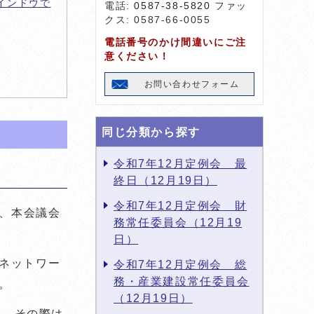
インドウで
電話:
0587-38-5820
ファッ
クス: 0587-66-0055
電話番号のかけ間違いにご注
意ください！
お問い合わせフォーム
同じ分類から探す
令和7年12月定例会 最
終日（12月19日）
令和7年12月定例会 財
、本会議会
務常任委員会（12月19
日）
、ネットワー
令和7年12月定例会 総
務・産業建設常任委員会
。
（12月19日）
り、その際は