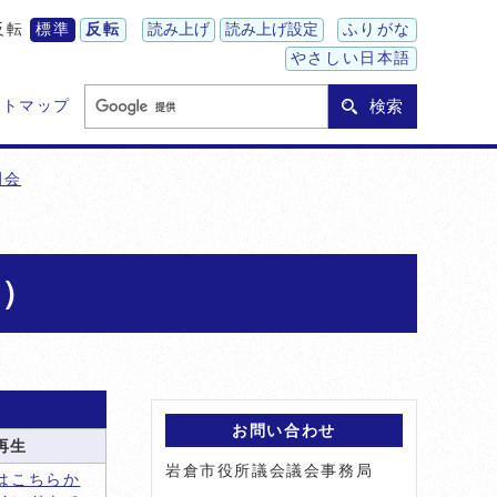
反転
標準
反転
読み上げ
読み上げ設定
ふりがな
やさしい日本語
検索
イトマップ
例会
日）
お問い合わせ
再生
岩倉市役所議会議会事務局
はこちらか