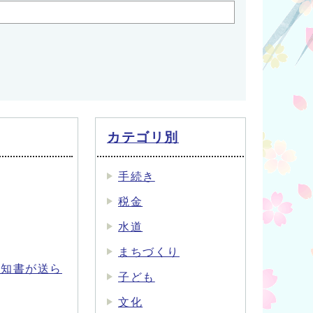
カテゴリ別
手続き
税金
水道
まちづくり
通知書が送ら
子ども
文化