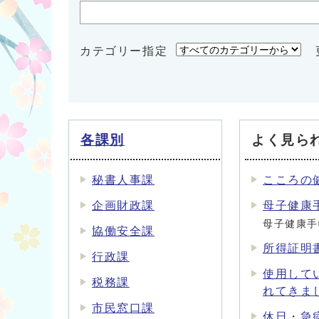
カテゴリー指定
各課別
よく見ら
秘書人事課
こころの
企画財政課
母子健康
母子健康手
協働安全課
所得証明
行政課
使用して
税務課
れてきま
市民窓口課
休日・急