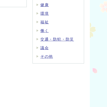
健康
環境
福祉
働く
交通・防犯・防災
議会
その他