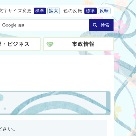
文字サイズ変更
標準
拡大
色の反転
標準
反転
検索
業・ビジネス
市政情報
ださい。