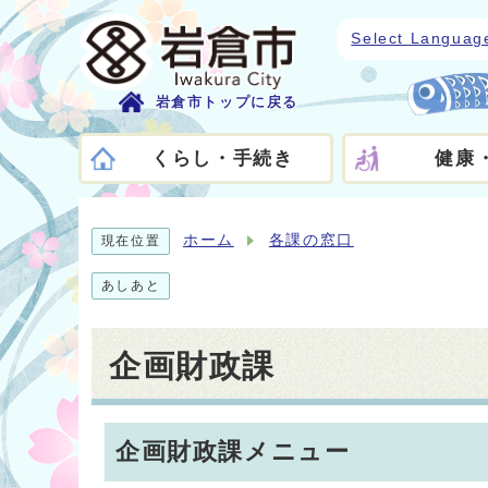
Select Languag
岩倉市トップに戻る
くらし・手続き
健康
ホーム
各課の窓口
現在位置
あしあと
企画財政課
企画財政課メニュー