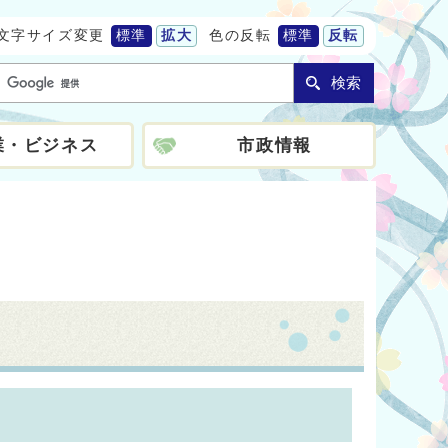
文字サイズ変更
標準
拡大
色の反転
標準
反転
検索
業・ビジネス
市政情報