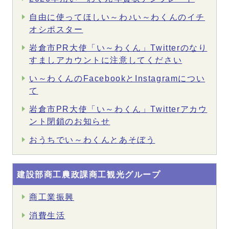
自由に使ってほしい～わ♪い～わくんのイチ
オシポスター
岩倉市PR大使「い～わくん」Twitterのなり
すましアカウントに注意してください
い～わくんのFacebookとInstagramについ
て
岩倉市PR大使「い～わくん」Twitterアカウ
ント閉鎖のお知らせ
おうちでい～わくんとあそぼう
建設部商工農政課商工観光グループ
商工業振興
消費生活