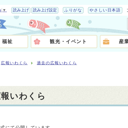
e
▼
読み上げ
読み上げ設定
ふりがな
やさしい日本語
・福祉
観光・イベント
産
広報いわくら
過去の広報いわくら
広報いわくら
形式にて公開しています。