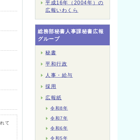
平成16年（2004年）の
広報いわくら
総務部秘書人事課秘書広報
グループ
秘書
平和行政
人事・給与
採用
広報紙
令和8年
令和7年
されて
令和6年
令和5年