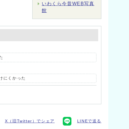
いわくら今昔WEB写真
館
た
けにくかった
X（旧Twitter）でシェア
LINEで送る