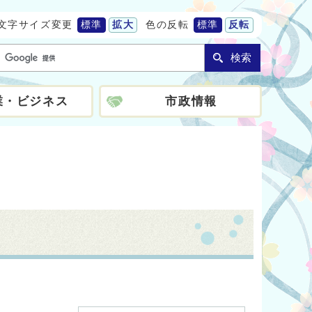
文字サイズ変更
標準
拡大
色の反転
標準
反転
検索
業・ビジネス
市政情報