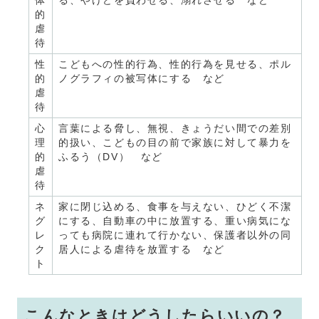
体
る、やけどを負わせる、溺れさせる など
的
虐
待
性
こどもへの性的行為、性的行為を見せる、ポル
的
ノグラフィの被写体にする など
虐
待
心
言葉による脅し、無視、きょうだい間での差別
理
的扱い、こどもの目の前で家族に対して暴力を
的
ふるう（DV） など
虐
待
ネ
家に閉じ込める、食事を与えない、ひどく不潔
グ
にする、自動車の中に放置する、重い病気にな
レ
っても病院に連れて行かない、保護者以外の同
ク
居人による虐待を放置する など
ト
こんなときはどうしたらいいの？