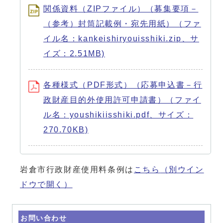
関係資料（ZIPファイル）（募集要項－
（参考）封筒記載例・宛先用紙）（ファ
イル名：kankeishiryouisshiki.zip、サ
イズ：2.51MB)
各種様式（PDF形式）（応募申込書－行
政財産目的外使用許可申請書）（ファイ
ル名：youshikiisshiki.pdf、サイズ：
270.70KB)
岩倉市行政財産使用料条例は
こちら
（別ウイン
ドウで開く）
お問い合わせ