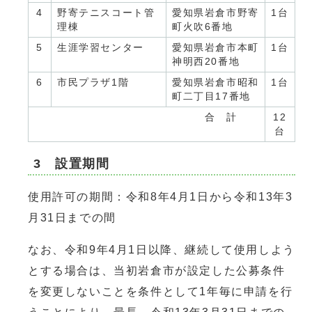
4
野寄テニスコート管
愛知県岩倉市野寄
1台
理棟
町火吹6番地
5
生涯学習センター
愛知県岩倉市本町
1台
神明西20番地
6
市民プラザ1階
愛知県岩倉市昭和
1台
町二丁目17番地
合 計
12
台
3 設置期間
使用許可の期間：令和8年4月1日から令和13年3
月31日までの間
なお、令和9年4月1日以降、継続して使用しよう
とする場合は、当初岩倉市が設定した公募条件
を変更しないことを条件として1年毎に申請を行