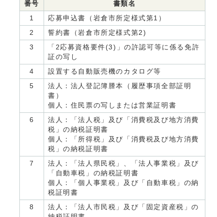
番号
書類名
1
応募申込書（岩倉市所定様式第1）
2
誓約書（岩倉市所定様式第2)
3
「2応募資格要件(3)」の許認可等に係る免許
証の写し
4
設置する自動販売機のカタログ等
5
法人：法人登記簿謄本（履歴事項全部証明
書）
個人：住民票の写しまたは営業証明書
6
法人：「法人税」及び「消費税及び地方消費
税」の納税証明書
個人：「所得税」及び「消費税及び地方消費
税」の納税証明書
7
法人：「法人県民税」、「法人事業税」及び
「自動車税」の納税証明書
個人：「個人事業税」及び「自動車税」の納
税証明書
8
法人：「法人市民税」及び「固定資産税」の
納税証明書