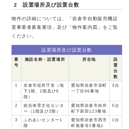
2 設置場所及び設置台数
物件の詳細については、「岩倉市自動販売機設
置事業者募集要項」及び「物件案内図」をご覧
ください。
設置場所及び設置台数
番
施設名称・設置場所
所在地
設
号
置
台
数
1
岩倉市役所庁舎（地
愛知県岩倉市栄町
3台
下1階、1階及び6
一丁目66番地
階）
2
総合体育文化センタ
愛知県岩倉市鈴井
5台
ー（1階及び2階）
町下新田123番地
3
ふれあいセンター1
愛知県岩倉市西市
1台
階
町無量寺2番地1