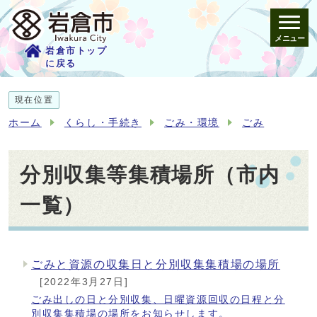
メニュー
岩倉市トップ
に戻る
現在位置
ホーム
くらし・手続き
ごみ・環境
ごみ
分別収集等集積場所（市内
一覧）
ごみと資源の収集日と分別収集集積場の場所
メインメニュー
[2022年3月27日]
ごみ出しの日と分別収集、日曜資源回収の日程と分
別収集集積場の場所をお知らせします。