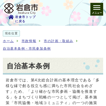
メニュー
岩倉市トップ
に戻る
現在位置
ホーム
市政情報
市の計画・取組み
自治基本条例・市民参加条例
自治基本条例
岩倉市では、第4次総合計画の基本理念である「多
様な縁で創る役立ち感に満ちた市民社会をめざ
す」ため、「より確かな市民参画・協働を推進す
る」をまちづくり戦略の一つとして掲げ、基本施
策「市民協働・地域コミュニティ」の一つの施策