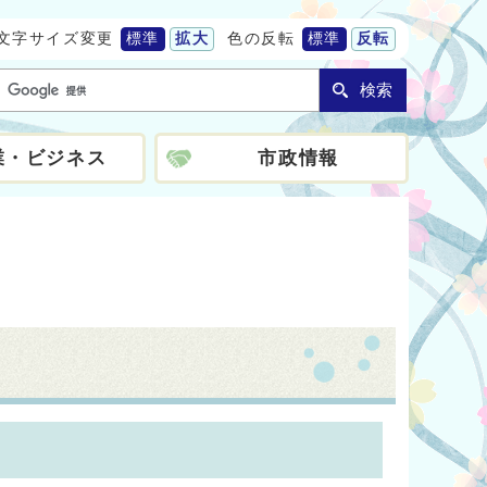
文字サイズ変更
標準
拡大
色の反転
標準
反転
検索
業・ビジネス
市政情報