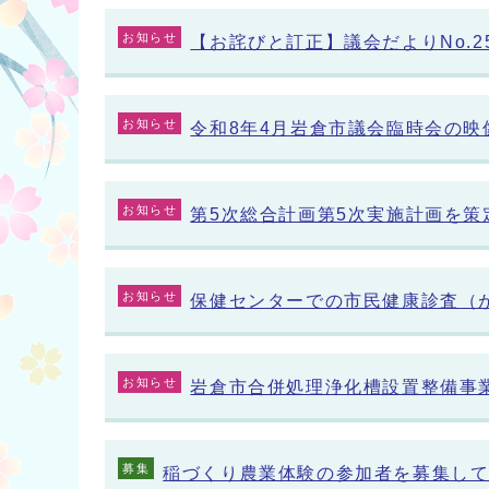
お知らせ
【お詫びと訂正】議会だよりNo.
お知らせ
令和8年4月岩倉市議会臨時会の映
お知らせ
第5次総合計画第5次実施計画を策
お知らせ
保健センターでの市民健康診査（
お知らせ
岩倉市合併処理浄化槽設置整備事
募集
稲づくり農業体験の参加者を募集し