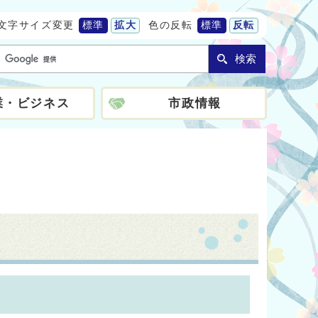
文字サイズ変更
標準
拡大
色の反転
標準
反転
検索
業・ビジネス
市政情報