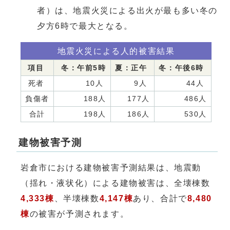
者）は、地震火災による出火が最も多い冬の
夕方6時で最大となる。
地震火災による人的被害結果
項目
冬：午前5時
夏：正午
冬：午後6時
死者
10人
9人
44人
負傷者
188人
177人
486人
合計
198人
186人
530人
建物被害予測
岩倉市における建物被害予測結果は、地震動
（揺れ・液状化）による建物被害は、全壊棟数
4,333棟
、半壊棟数
4,147棟
あり、合計で
8,480
棟
の被害が予測されます。