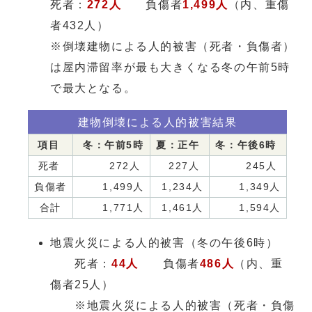
死者：
272人
負傷者
1,499人
（内、重傷
者432人）
※倒壊建物による人的被害（死者・負傷者）
は屋内滞留率が最も大きくなる冬の午前5時
で最大となる。
建物倒壊による人的被害結果
項目
冬：午前5時
夏：正午
冬：午後6時
死者
272人
227人
245人
負傷者
1,499人
1,234人
1,349人
合計
1,771人
1,461人
1,594人
地震火災による人的被害（冬の午後6時）
死者：
44人
負傷者
486人
（内、重
傷者25人）
※地震火災による人的被害（死者・負傷