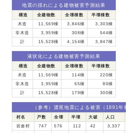
地震の揺れによる建物被害予測結果
構造
全建物数
全壊棟数
半壊棟数
木造
11,569棟
3,846棟
3,303棟
非木造
3,959棟
308棟
544棟
計
15,528棟
4,154棟
3,847棟
液状化による建物被害予測結果
構造
全建物数
全壊棟数
半壊棟数
木造
11,569棟
114棟
220棟
非木造
3,959棟
65棟
80棟
計
15,528棟
179棟
300棟
（参考）濃尾地震による被害（1891年発
村名
戸数
全壊
半壊
大破
人口
死
岩倉村
747
576
112
42
3,337
3