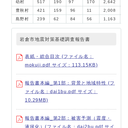
幼村
517
190
97
170
2,642
5
豊秋村
421
159
96
11
2,008
7
島野村
239
62
84
56
1,163
1
岩倉市地震対策基礎調査報告書
表紙・総合目次 (ファイル名：
mokuji.pdf サイズ：113.15KB)
報告書本編_第1部：背景と地域特性 (フ
ァイル名：dai1bu.pdf サイズ：
10.29MB)
報告書本編_第2部：被害予測（震度・
液状化）(ファイル名：dai2bu.pdf サイ