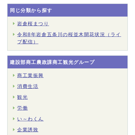
同じ分類から探す
岩倉桜まつり
令和8年岩倉五条川の桜並木開花状況（ライ
ブ配信）
建設部商工農政課商工観光グループ
商工業振興
消費生活
観光
労働
い～わくん
企業誘致