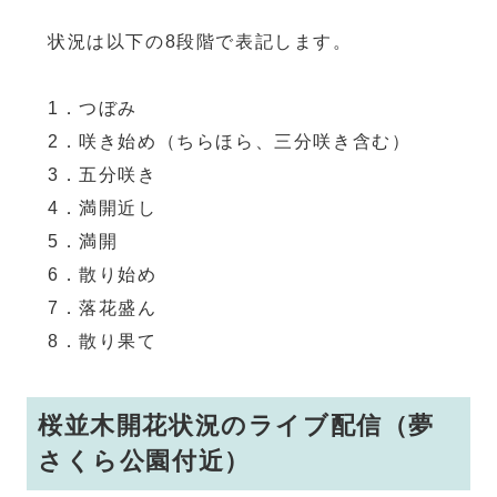
状況は以下の8段階で表記します。
1．つぼみ
2．咲き始め（ちらほら、三分咲き含む）
3．五分咲き
4．満開近し
5．満開
6．散り始め
7．落花盛ん
8．散り果て
桜並木開花状況のライブ配信（夢
さくら公園付近）