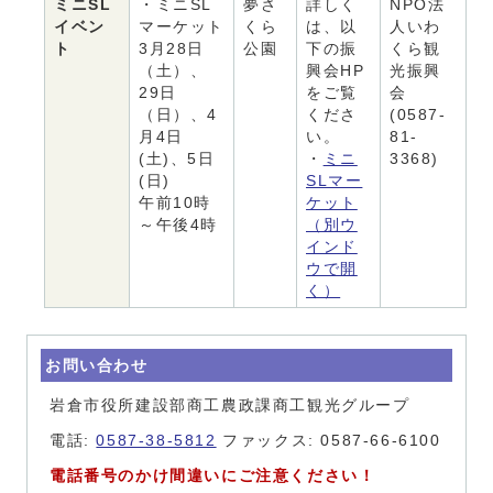
ミニSL
・ミニSL
夢さ
詳しく
NPO法
イベン
マーケット
くら
は、以
人いわ
ト
3月28日
公園
下の振
くら観
（土）、
興会HP
光振興
29日
をご覧
会
（日）、4
くださ
(0587-
月4日
い。
81-
(土)、5日
・
ミニ
3368)
(日)
SLマー
午前10時
ケット
～午後4時
（別ウ
インド
ウで開
く）
お問い合わせ
岩倉市役所建設部商工農政課商工観光グループ
電話:
0587-38-5812
ファックス: 0587-66-6100
電話番号のかけ間違いにご注意ください！