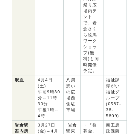
祭り広
場内テ
ント
で、岩
倉さく
ら絵馬
ワーク
ショッ
プ(無
料)も同
時開催
予定。
献血
4月4日
八剱
福祉課
(土)
憩い
障がい
午前9時30
の広
福祉グ
分～11時
場西
ループ
30分
側駐
(0587-
午後1時～
車場
38-
4時
5809)
岩倉駅
3月27日
岩倉
・「桜
商工農
案内所
(金)～4月
駅東
募金」
政課商