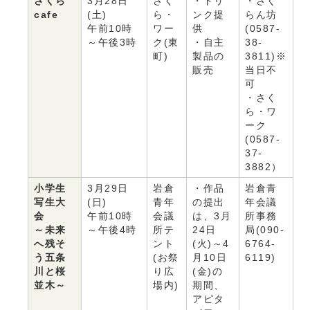
さくら
3月28日
さく
・ドリ
・さく
cafe
(土)
ら・
ンク提
らん坊
午前10時
ワー
供
(0587-
～午後3時
ク(東
・自主
38-
町)
製品の
3811)※
販売
当日不
可
・さく
ら・ワ
ーク
(0587-
37-
3882）
小学生
3月29日
岩倉
・作品
岩倉青
写生大
(日)
青年
の提出
年会議
会
午前10時
会議
は、3月
所事務
～未来
～午後4時
所テ
24日
局(090-
へ残そ
ント
(火)～4
6764-
う五条
(お祭
月10日
6119)
川と桜
り広
(金)の
並木～
場内)
期間、
アピタ