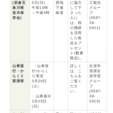
(岩倉五
5日(日)
西地
に協力
工観光
条川桜
午前10時
下連
して下
グルー
並木保
～午後4時
絡道
さった
プ
存会)
人に
(0587-
は、桜
38-
の廃材
5812)
を活用
した粗
品をプ
レゼン
ト(数量
限定)。
山車巡
・山車巡
詳しく
生涯学
行・か
行/からく
は、こ
習課生
らくり
り実演
ちらを
涯学習
実演等
3月28日
ご覧く
グルー
(土）
ださ
プ
い。
(0587-
・山車展示
38-
3月29日
5819)
(日)