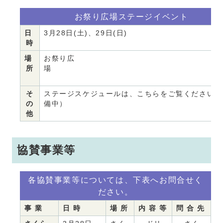
お祭り広場ステージイベント
日
3月28日(土)、29日(日)
時
場
お祭り広
所
そ
ステージスケジュールは、こちらをご覧ください。
の
備中）
他
協賛事業等
各協賛事業等については、下表へお問合せく
ださい。
事 業
日 時
場 所
内 容 等
問 合 先