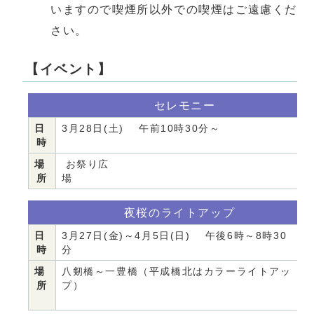
いますので喫煙所以外での喫煙はご遠慮くだ
さい。
【イベント】
セレモニー
日
3月28日(土) 午前10時30分～
時
場
お祭り広
所
夜桜のライトアップ
日
3月27日(金)～4月5日(日) 午後6時～8時30
時
分
場
八剱橋～一豊橋（平成橋北はカラーライトアッ
所
プ