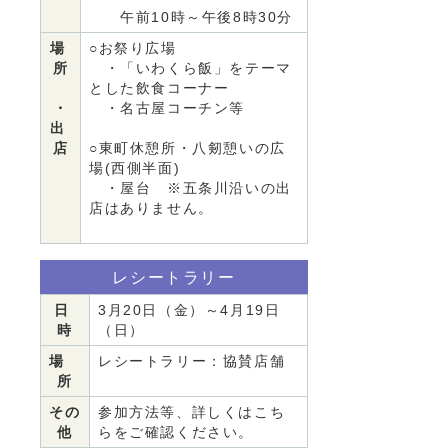
午前10時～午後8時30分
場
○お祭り広場
所
・「いわくら飯」をテーマ
とした飲食コーナー
・
・名古屋コーチン等
出
店
○東町休憩所・八剱憩いの広
場(西側半面)
・屋台 ※五条川沿いの出
店はありません。
レシートラリー
日
3月20日（金）～4月19日
時
（日）
場
レシートラリー：協賛店舗
所
その
参加方法等、詳しくはこち
他
らをご確認ください。