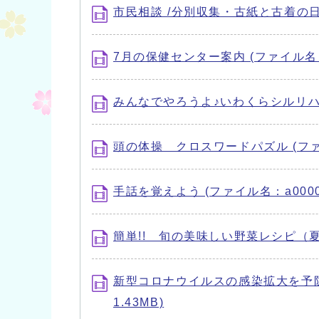
市民相談 /分別収集・古紙と古着の日 (フ
7月の保健センター案内 (ファイル名：a0
みんなでやろうよ♪いわくらシルリハ体操 
頭の体操 クロスワードパズル (ファイル
手話を覚えよう (ファイル名：a000016
簡単!! 旬の美味しい野菜レシピ（夏の野
新型コロナウイルスの感染拡大を予防す
1.43MB)