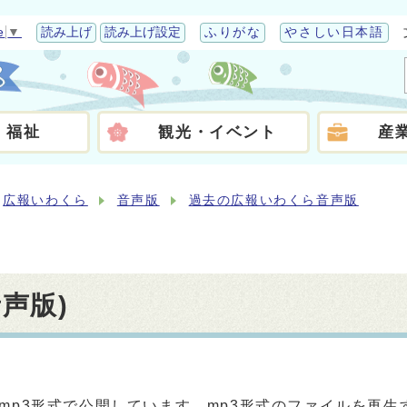
e
▼
読み上げ
読み上げ設定
ふりがな
やさしい日本語
・福祉
観光・イベント
産
広報いわくら
音声版
過去の広報いわくら音声版
音声版)
mp3形式で公開しています。mp3形式のファイルを再生