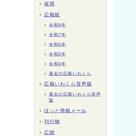
採用
広報紙
令和8年
令和7年
令和6年
令和5年
令和4年
過去の広報いわくら
広報いわくら音声版
過去の広報いわくら音声
版
ほっと情報メール
刊行物
広聴