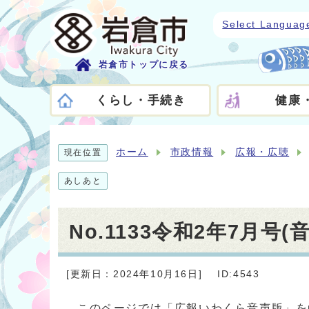
Select Languag
岩倉市トップに戻る
くらし・手続き
健康
ホーム
市政情報
広報・広聴
現在位置
あしあと
No.1133令和2年7月号(
[更新日：2024年10月16日]
ID:4543
このページでは「広報いわくら音声版」を