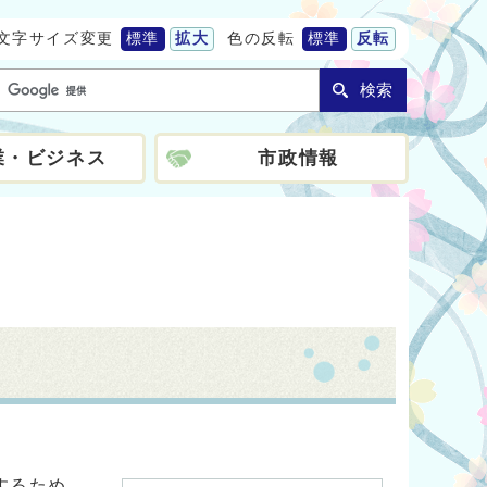
文字サイズ変更
標準
拡大
色の反転
標準
反転
検索
業・ビジネス
市政情報
するため