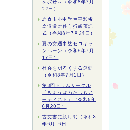
を探せ～（令和8年7月
22日）
岩倉市小中学生平和祈
念派遣に伴う折鶴預託
式（令和8年7月24日）
夏の交通事故ゼロキャ
ンペーン（令和8年7月
17日）
社会を明るくする運動
（令和8年7月1日）
第3回ドラムサークル
「きょうはわたしもア
ーティスト」（令和8年
6月20日）
古文書に親しむ（令和8
年6月16日）