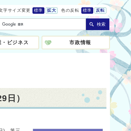
文字サイズ変更
標準
拡大
色の反転
標準
反転
検索
業・ビジネス
市政情報
9日）
日)、第三