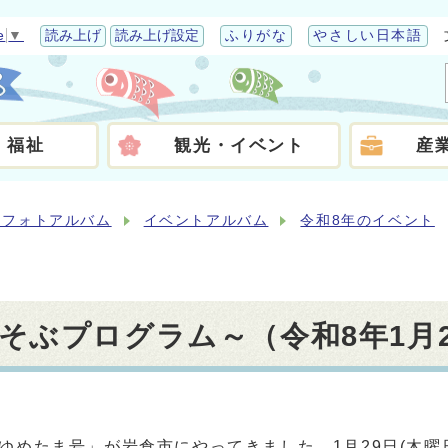
e
▼
読み上げ
読み上げ設定
ふりがな
やさしい日本語
・福祉
観光・イベント
産
らフォトアルバム
イベントアルバム
令和8年のイベント
そぶプログラム～（令和8年1月2
めたま号」が岩倉市にやってきました。1月29日(木曜