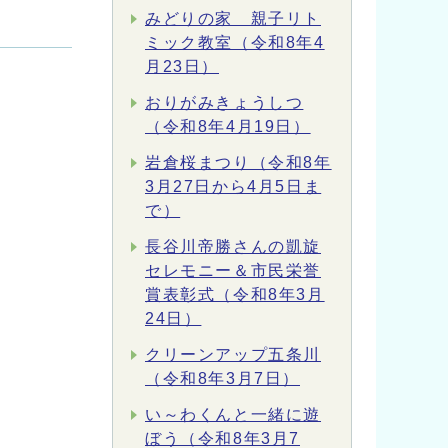
みどりの家 親子リト
ミック教室（令和8年4
月23日）
おりがみきょうしつ
（令和8年4月19日）
岩倉桜まつり（令和8年
3月27日から4月5日ま
で）
長谷川帝勝さんの凱旋
セレモニー＆市民栄誉
賞表彰式（令和8年3月
24日）
クリーンアップ五条川
（令和8年3月7日）
い～わくんと一緒に遊
ぼう（令和8年3月7