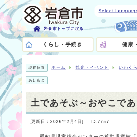
Select Languag
岩倉市トップに戻る
くらし・手続き
健康
ホーム
観光・イベント
いわく
現在位置
あしあと
土であそぶ～おやこであ
[更新日：2026年2月4日]
ID:7757
愛知県児童総合センターの移動児童館「ゆ