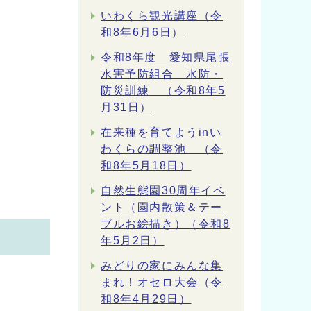
いわくら観光講座（令
和8年6月6日）
令和8年度 愛知県尾張
水害予防組合 水防・
防災訓練 （令和8年5
月31日）
在来種を育てようinい
わくらの調整池 （令
和8年5月18日）
自然生態園30周年イベ
ント（園内散策＆テー
ブルお絵描き）（令和8
年5月2日）
みどりの家にみんな集
まれ！オセロ大会（令
和8年4月29日）