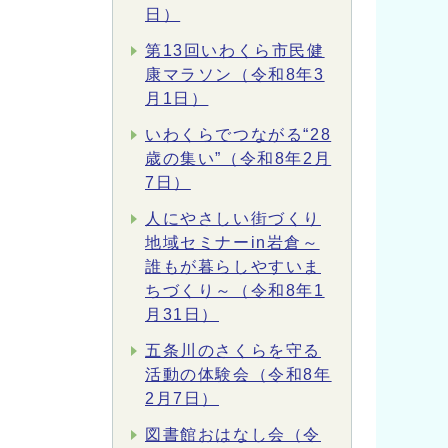
日）
第13回いわくら市民健
康マラソン（令和8年3
月1日）
いわくらでつながる“28
歳の集い”（令和8年2月
7日）
人にやさしい街づくり
地域セミナーin岩倉～
誰もが暮らしやすいま
ちづくり～（令和8年1
月31日）
五条川のさくらを守る
活動の体験会（令和8年
2月7日）
図書館おはなし会（令