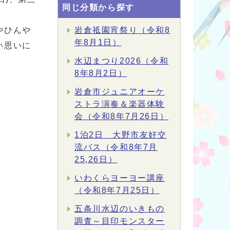
同じ分類から探す
やひんや
岩倉祗園宵祭り（令和8
年8月1日）
い思いに
水辺まつり2026（令和
8年8月2日）
岩倉市ジュニアオーケ
ストラ演奏＆楽器体験
会（令和8年7月26日）
1泊2日 大野市友好交
流バス（令和8年7月
25,26日）
いわくらヨーヨー講座
（令和8年7月25日）
五条川水辺のいきもの
調査～目印モンスター