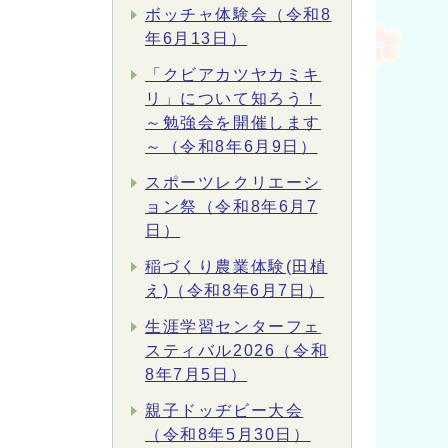
ボッチャ体験会（令和8
年6月13日）
「クビアカツヤカミキ
リ」について知ろう！
～勉強会を開催します
～（令和8年6月9日）
スポーツレクリエーシ
ョン祭（令和8年6月7
日）
稲づくり農業体験(田植
え)（令和8年6月7日）
生涯学習センターフェ
スティバル2026（令和
8年7月5日）
親子ドッヂビー大会
（令和8年5月30日）