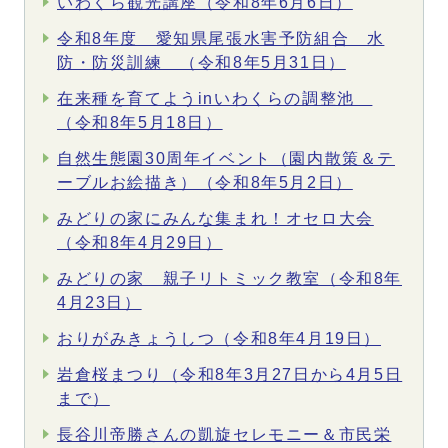
いわくら観光講座（令和8年6月6日）
令和8年度 愛知県尾張水害予防組合 水
防・防災訓練 （令和8年5月31日）
在来種を育てようinいわくらの調整池
（令和8年5月18日）
自然生態園30周年イベント（園内散策＆テ
ーブルお絵描き）（令和8年5月2日）
みどりの家にみんな集まれ！オセロ大会
（令和8年4月29日）
みどりの家 親子リトミック教室（令和8年
4月23日）
おりがみきょうしつ（令和8年4月19日）
岩倉桜まつり（令和8年3月27日から4月5日
まで）
長谷川帝勝さんの凱旋セレモニー＆市民栄