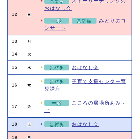
ストーリーテリングの
こども
おはなし会
12
みどりのコ
一般
こども
ンサート
13
14
おはなし会
15
こども
子育て支援センター育
こども
16
児講座
こころの居場所あみ～
一般
17
ご
おはなし会
18
こども
19