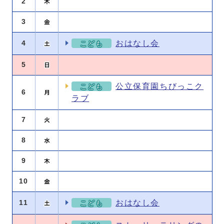
2
3
おはなし会
4
こども
5
公立保育園ちびっこク
こども
6
ラブ
7
8
9
10
おはなし会
11
こども