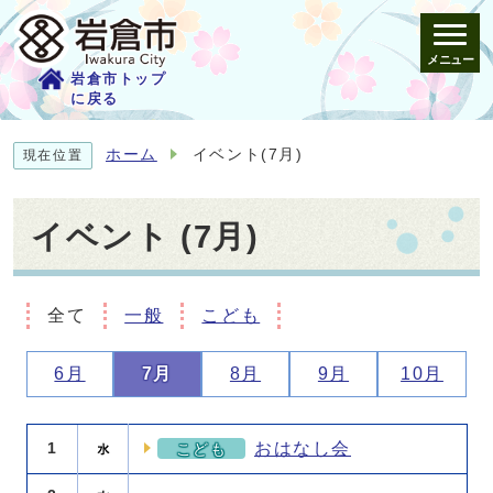
メニュー
岩倉市トップ
に戻る
ホーム
イベント(7月)
現在位置
イベント (7月)
全て
一般
こども
6月
7月
8月
9月
10月
イベント 7月の詳細
おはなし会
1
こども