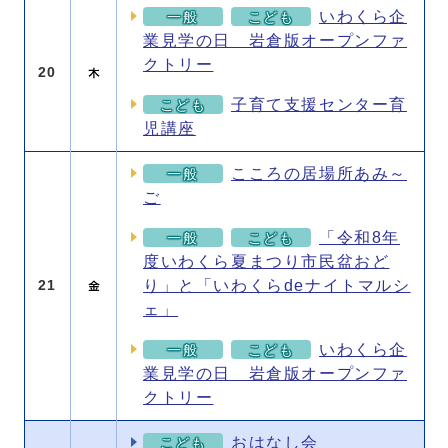
いわくら企
一般
こども
業見学の日 岩倉版オープンファ
クトリー
20
子育て支援センター育
こども
児講座
こころの居場所あみ～
一般
ご
「令和8年
一般
こども
度いわくら夏まつり市民盆おど
り」と「いわくらdeナイトマルシ
21
ェ」
いわくら企
一般
こども
業見学の日 岩倉版オープンファ
クトリー
おはなし会
こども