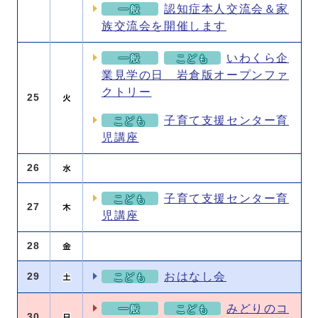
認知症本人交流会＆家
一般
族交流会を開催します
いわくら企
一般
こども
業見学の日 岩倉版オープンファ
クトリー
25
子育て支援センター育
こども
児講座
26
子育て支援センター育
こども
27
児講座
28
おはなし会
29
こども
みどりのコ
一般
こども
30