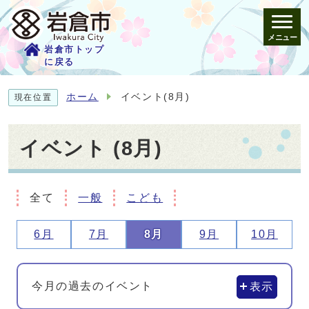
メニュー
岩倉市トップ
に戻る
ホーム
イベント(8月)
現在位置
イベント (8月)
全て
一般
こども
6月
7月
8月
9月
10月
今月の過去のイベント
表示