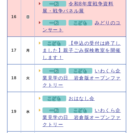
令和8年度戦争資料
一般
展・戦争パネル展
16
みどりのコ
一般
こども
ンサート
【申込の受付は終了し
こども
ました】親子ごみ探検教室を開催
17
します！
いわくら企
一般
こども
業見学の日 岩倉版オープンファ
18
クトリー
おはなし会
こども
いわくら企
一般
こども
19
業見学の日 岩倉版オープンファ
クトリー