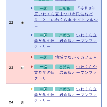
「令和8年
一般
こども
度いわくら夏まつり市民盆おど
り」と「いわくらdeナイトマルシ
22
ェ」
いわくら企
一般
こども
業見学の日 岩倉版オープンファ
クトリー
地域つながりカフェ＋
一般
いわくら企
一般
こども
23
業見学の日 岩倉版オープンファ
クトリー
いわくら企
一般
こども
業見学の日 岩倉版オープンファ
クトリー
24