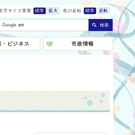
文字サイズ変更
標準
拡大
色の反転
標準
反転
検索
業・ビジネス
市政情報