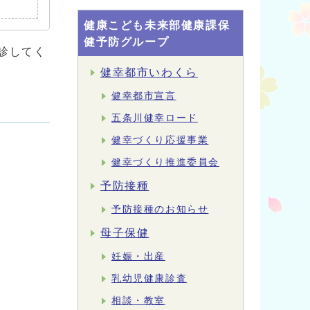
健康こども未来部健康課保
健予防グループ
診してく
健幸都市いわくら
健幸都市宣言
五条川健幸ロード
健幸づくり応援事業
健幸づくり推進委員会
予防接種
予防接種のお知らせ
母子保健
妊娠・出産
乳幼児健康診査
相談・教室