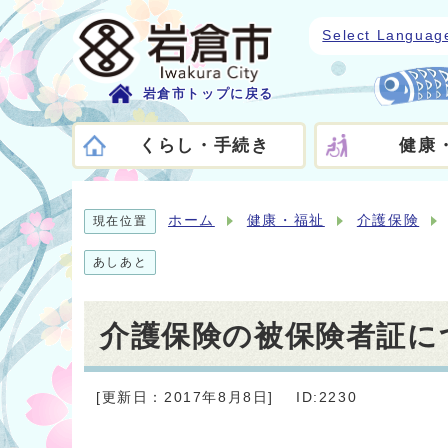
Select Languag
岩倉市トップに戻る
くらし・手続き
健康
ホーム
健康・福祉
介護保険
現在位置
あしあと
介護保険の被保険者証に
[更新日：2017年8月8日]
ID:2230