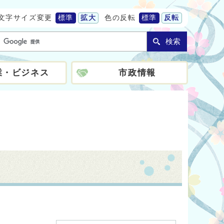
文字サイズ変更
標準
拡大
色の反転
標準
反転
検索
業・ビジネス
市政情報