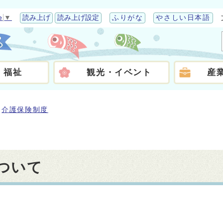
e
▼
読み上げ
読み上げ設定
ふりがな
やさしい日本語
・福祉
観光・イベント
産
介護保険制度
ついて