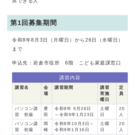
席できる人
第1回募集期間
令和8年8月3日（月曜日）から26日（水曜日）
まで
申込先：岩倉市役所 6階 こども家庭課窓口
講習内容
講習名
会
講習期間
講習
定
場
実施
員
曜日
パソコン講
豊
令和8年 9月26日
土曜
20
習 初級
田
～令和9年1月23日
日
人
パソコン講
岡
令和8年10月3日～
土曜
20
習 初級
崎
令和9年1月16日
日
人