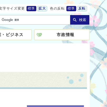
文字サイズ変更
標準
拡大
色の反転
標準
反転
検索
業・ビジネス
市政情報