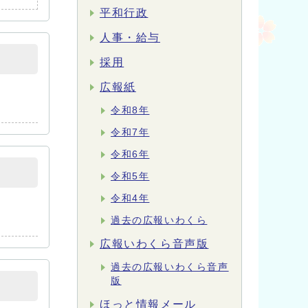
平和行政
人事・給与
採用
広報紙
令和8年
令和7年
令和6年
令和5年
令和4年
過去の広報いわくら
広報いわくら音声版
過去の広報いわくら音声
版
ほっと情報メール