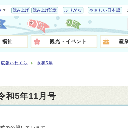
e
▼
読み上げ
読み上げ設定
ふりがな
やさしい日本語
・福祉
観光・イベント
産
広報いわくら
令和5年
ら令和5年11月号
形式で公開しています。