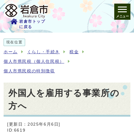
メニュー
岩倉市トップ
に戻る
現在位置
ホーム
くらし・手続き
税金
個人市県民税（個人住民税）
個人市県民税の特別徴収
外国人を雇用する事業所の
方へ
[更新日：2025年6月6日]
ID:6619