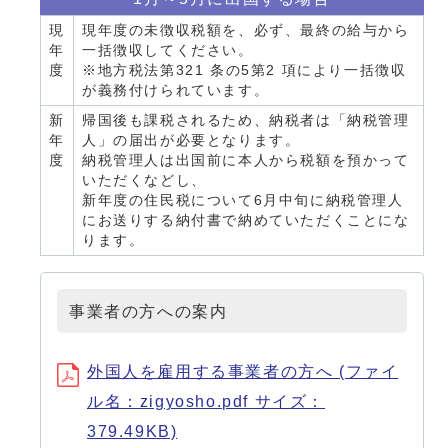
現
現年度の未徴収税額を、必ず、最終の給与から
年
⼀括徴収してください。
度
※地方税法第321 条の5第2 項により⼀括徴収
が義務付けられています。
新
帰国後も課税されるため、納税者は「納税管理
年
⼈」の届出が必要となります。
度
納税管理⼈は出国前に本⼈から税額を預かって
いただくなどし、
新年度の住⺠税について6⽉中旬に納税管理⼈
にお送りする納付書で納めていただくことにな
ります。
事業者の方への案内
外国人を雇用する事業者の方へ (ファイ
ル名：zigyosho.pdf サイズ：
379.49KB)