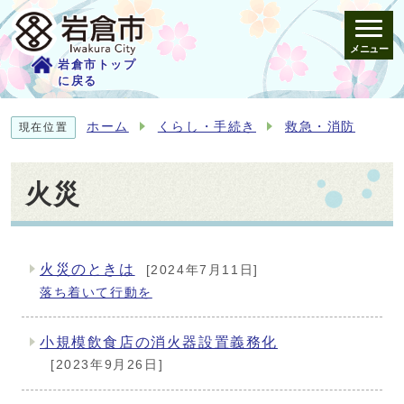
メニュー
岩倉市トップ
に戻る
ホーム
くらし・手続き
救急・消防
現在位置
火災
火災のときは
[2024年7月11日]
メインメニュー
落ち着いて行動を
小規模飲食店の消火器設置義務化
[2023年9月26日]