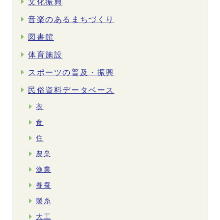
文化振興
音楽のあるまちづくり
図書館
体育施設
スポーツの普及・振興
民俗資料データベース
衣
食
住
農業
漁業
養蚕
製糸
大工