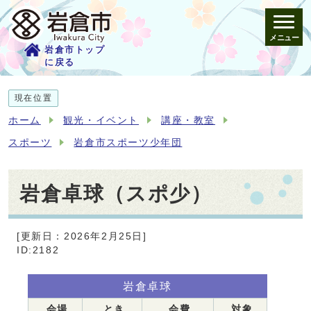
メニュー
岩倉市トップ
に戻る
現在位置
ホーム
観光・イベント
講座・教室
スポーツ
岩倉市スポーツ少年団
岩倉卓球（スポ少）
[更新日：2026年2月25日]
ID:2182
岩倉卓球
会場
とき
会費
対象